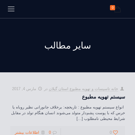
0
سایر مطالب
خانه تاسيسات و تهويه مطبوع استان گیلان
در
مارس 4, 2017
سیستم تهویه مطبوع
انواع سیستم تهویه مطبوع : تاریخچه: برخلاف جانورانی نظیر روباه یا
خرس که با پوست پشم‌دار متولد می‌شوند انسان هنگام تولد در مقابل
شرایط محیطی نامطلوب
[…]
0
0
اطلاعات بیشتر