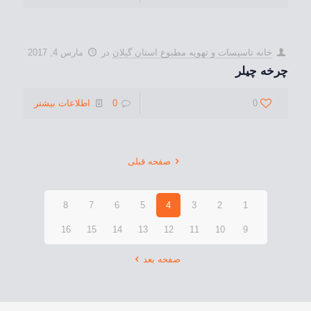
خانه تاسيسات و تهويه مطبوع استان گیلان
در
مارس 4, 2017
چرخه چیلر
0
0
اطلاعات بیشتر
صفحه قبلی
8
7
6
5
4
3
2
1
16
15
14
13
12
11
10
9
صفحه بعد