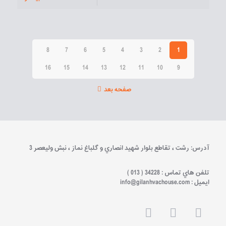
8
7
6
5
4
3
2
1
16
15
14
13
12
11
10
9
صفحه بعد
آدرس: رشت ، تقاطع بلوار شهيد انصاري و گلباغ نماز ، نبش وليعصر 3
تلفن هاي تماس : 34228 ( 013 )
ايميل : info@gilanhvachouse.com