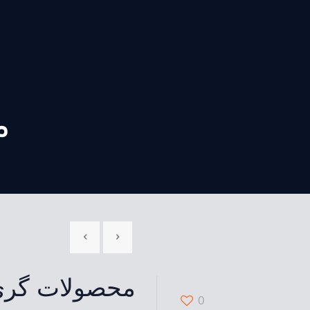
م
محصولات گری – 
0