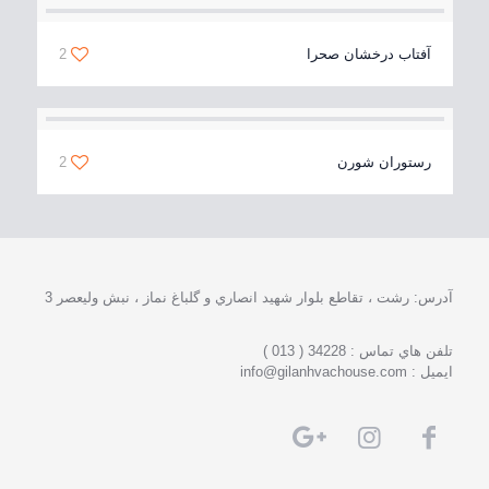
آفتاب درخشان صحرا
2
رستوران شورن
2
آدرس: رشت ، تقاطع بلوار شهيد انصاري و گلباغ نماز ، نبش وليعصر 3
تلفن هاي تماس : 34228 ( 013 )
ايميل : info@gilanhvachouse.com