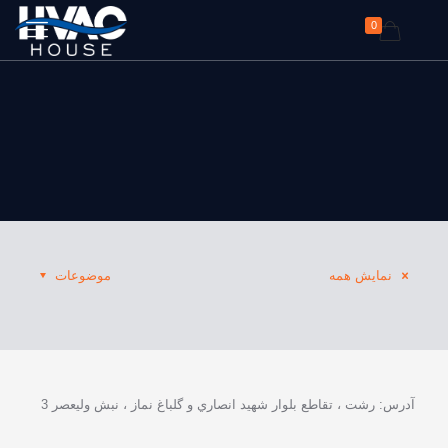
0
نمایش همه
موضوعات
آدرس: رشت ، تقاطع بلوار شهيد انصاري و گلباغ نماز ، نبش وليعصر 3